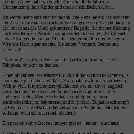
geringen Anteil haben; vergelt’s Gott für all die Jahre der
Unterstützung Ihrer Kinder und unserer schulischen Arbeit.
Ich werde heute eine eher nachdenkliche Rede halten; das erscheint
mir dieser momentan verrückten Welt angemessen. Es geht darin um
drei etwas aus der Mode gekommene Begriffe, die meiner Meinung
nach wieder mehr Wertschätzung verdient haben und die ich euch,
liebe Absolventinnen und Absolventen, gerne für euren weiteren
Weg ans Herz legen möchte. Sie lauten: Vernunft, Demut und
Zuversicht.
„Vernunft“, sagte der Psychoanalytiker Erich Fromm, „ist die
Fähigkeit, objektiv zu denken.“
Einen objektiven, realistischen Blick auf die Welt zu bekommen, ist
heutzutage gar nicht so einfach. Zwar haben wir in der vernetzten
Welt so viele Informationsmöglichkeiten wie nie zuvor; zugleich
versuchen aber einerseits werbefinanzierte Algorithmen und
andererseits eine Menge Scharlatane und Spinner, unsere
Aufmerksamkeit zu bekommen und zu binden. Zugleich schrumpft
in Teilen der Gesellschaft das Vertrauen in Politik und Medien, was
soll man, wem soll man noch glauben?
Ein paar objektive Beobachtungen gibt es – leider – durchaus:
Erstens: Die Pandemie ist immer noch da. Auch wenn privat und