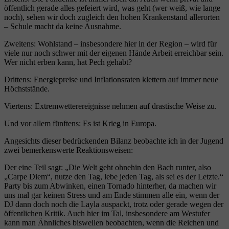
öffentlich gerade alles gefeiert wird, was geht (wer weiß, wie lange
noch), sehen wir doch zugleich den hohen Krankenstand allerorten
– Schule macht da keine Ausnahme.
Zweitens: Wohlstand – insbesondere hier in der Region – wird für
viele nur noch schwer mit der eigenen Hände Arbeit erreichbar sein.
Wer nicht erben kann, hat Pech gehabt?
Drittens: Energiepreise und Inflationsraten klettern auf immer neue
Höchststände.
Viertens: Extremwetterereignisse nehmen auf drastische Weise zu.
Und vor allem fünftens: Es ist Krieg in Europa.
Angesichts dieser bedrückenden Bilanz beobachte ich in der Jugend
zwei bemerkenswerte Reaktionsweisen:
Der eine Teil sagt: „Die Welt geht ohnehin den Bach runter, also
„Carpe Diem“, nutze den Tag, lebe jeden Tag, als sei es der Letzte.“
Party bis zum Abwinken, einen Tornado hinterher, da machen wir
uns mal gar keinen Stress und am Ende stimmen alle ein, wenn der
DJ dann doch noch die Layla auspackt, trotz oder gerade wegen der
öffentlichen Kritik. Auch hier im Tal, insbesondere am Westufer
kann man Ähnliches bisweilen beobachten, wenn die Reichen und