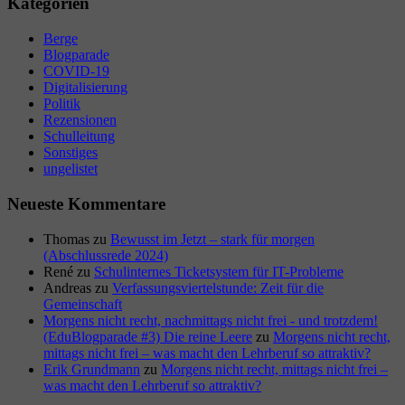
Kategorien
Berge
Blogparade
COVID-19
Digitalisierung
Politik
Rezensionen
Schulleitung
Sonstiges
ungelistet
Neueste Kommentare
Thomas
zu
Bewusst im Jetzt – stark für morgen
(Abschlussrede 2024)
René
zu
Schulinternes Ticketsystem für IT-Probleme
Andreas
zu
Verfassungsviertelstunde: Zeit für die
Gemeinschaft
Morgens nicht recht, nachmittags nicht frei - und trotzdem!
(EduBlogparade #3) Die reine Leere
zu
Morgens nicht recht,
mittags nicht frei – was macht den Lehrberuf so attraktiv?
Erik Grundmann
zu
Morgens nicht recht, mittags nicht frei –
was macht den Lehrberuf so attraktiv?