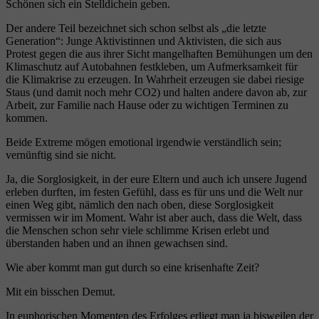
Schönen sich ein Stelldichein geben.
Der andere Teil bezeichnet sich schon selbst als „die letzte
Generation“: Junge Aktivistinnen und Aktivisten, die sich aus
Protest gegen die aus ihrer Sicht mangelhaften Bemühungen um den
Klimaschutz auf Autobahnen festkleben, um Aufmerksamkeit für
die Klimakrise zu erzeugen. In Wahrheit erzeugen sie dabei riesige
Staus (und damit noch mehr CO2) und halten andere davon ab, zur
Arbeit, zur Familie nach Hause oder zu wichtigen Terminen zu
kommen.
Beide Extreme mögen emotional irgendwie verständlich sein;
vernünftig sind sie nicht.
Ja, die Sorglosigkeit, in der eure Eltern und auch ich unsere Jugend
erleben durften, im festen Gefühl, dass es für uns und die Welt nur
einen Weg gibt, nämlich den nach oben, diese Sorglosigkeit
vermissen wir im Moment. Wahr ist aber auch, dass die Welt, dass
die Menschen schon sehr viele schlimme Krisen erlebt und
überstanden haben und an ihnen gewachsen sind.
Wie aber kommt man gut durch so eine krisenhafte Zeit?
Mit ein bisschen Demut.
In euphorischen Momenten des Erfolges erliegt man ja bisweilen der