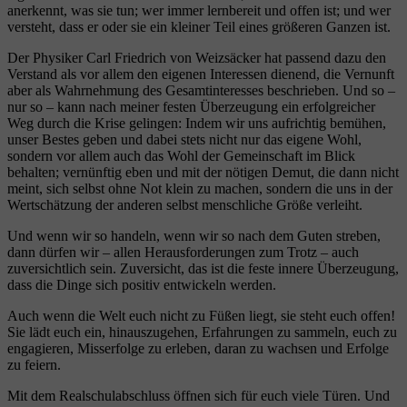
anerkennt, was sie tun; wer immer lernbereit und offen ist; und wer
versteht, dass er oder sie ein kleiner Teil eines größeren Ganzen ist.
Der Physiker Carl Friedrich von Weizsäcker hat passend dazu den
Verstand als vor allem den eigenen Interessen dienend, die Vernunft
aber als Wahrnehmung des Gesamtinteresses beschrieben. Und so –
nur so – kann nach meiner festen Überzeugung ein erfolgreicher
Weg durch die Krise gelingen: Indem wir uns aufrichtig bemühen,
unser Bestes geben und dabei stets nicht nur das eigene Wohl,
sondern vor allem auch das Wohl der Gemeinschaft im Blick
behalten; vernünftig eben und mit der nötigen Demut, die dann nicht
meint, sich selbst ohne Not klein zu machen, sondern die uns in der
Wertschätzung der anderen selbst menschliche Größe verleiht.
Und wenn wir so handeln, wenn wir so nach dem Guten streben,
dann dürfen wir – allen Herausforderungen zum Trotz – auch
zuversichtlich sein. Zuversicht, das ist die feste innere Überzeugung,
dass die Dinge sich positiv entwickeln werden.
Auch wenn die Welt euch nicht zu Füßen liegt, sie steht euch offen!
Sie lädt euch ein, hinauszugehen, Erfahrungen zu sammeln, euch zu
engagieren, Misserfolge zu erleben, daran zu wachsen und Erfolge
zu feiern.
Mit dem Realschulabschluss öffnen sich für euch viele Türen. Und