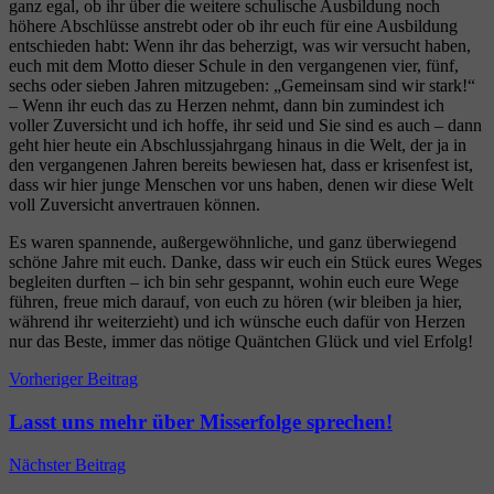
ganz egal, ob ihr über die weitere schulische Ausbildung noch
höhere Abschlüsse anstrebt oder ob ihr euch für eine Ausbildung
entschieden habt: Wenn ihr das beherzigt, was wir versucht haben,
euch mit dem Motto dieser Schule in den vergangenen vier, fünf,
sechs oder sieben Jahren mitzugeben: „Gemeinsam sind wir stark!“
– Wenn ihr euch das zu Herzen nehmt, dann bin zumindest ich
voller Zuversicht und ich hoffe, ihr seid und Sie sind es auch – dann
geht hier heute ein Abschlussjahrgang hinaus in die Welt, der ja in
den vergangenen Jahren bereits bewiesen hat, dass er krisenfest ist,
dass wir hier junge Menschen vor uns haben, denen wir diese Welt
voll Zuversicht anvertrauen können.
Es waren spannende, außergewöhnliche, und ganz überwiegend
schöne Jahre mit euch. Danke, dass wir euch ein Stück eures Weges
begleiten durften – ich bin sehr gespannt, wohin euch eure Wege
führen, freue mich darauf, von euch zu hören (wir bleiben ja hier,
während ihr weiterzieht) und ich wünsche euch dafür von Herzen
nur das Beste, immer das nötige Quäntchen Glück und viel Erfolg!
Beitragsnavigation
Vorheriger Beitrag
Lasst uns mehr über Misserfolge sprechen!
Nächster Beitrag