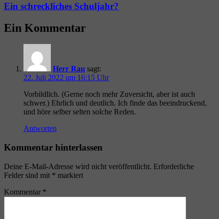
Ein schreckliches Schuljahr?
Ein Kommentar
Herr Rau
sagt:
22. Juli 2022 um 16:15 Uhr
Vorbildlich. (Gerne noch mehr Zuversicht, aber ist auch
schwer.) Ehrlich und deutlich. Ich finde das beeindruckend,
und höre selber selten solche Reden.
Antworten
Kommentar hinterlassen
Deine E-Mail-Adresse wird nicht veröffentlicht.
Erforderliche
Felder sind mit
*
markiert
Kommentar
*