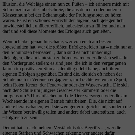
Illusion, die Welt läge einem nun zu Füßen – ich erinnere mich mit
Schmunzeln an die Jubelschreie, die aus dem ein oder anderen
Klassenraum bei der Bekanntgabe der Prüfungsnoten zu hören
waren. Es ist ein schönes Vorrecht der Jugend, sich gelegentlich
unwiderstehlich, unübertrefflich, unbesiegbar zu fühlen und man
darf und soll diese Momente des Erfolges auch genießen.
Wenn ich aber genau hinschaue, wer von euch am besten
abgeschnitten hat, wer die größten Erfolge gefeiert hat – nicht nur an
den Schulnoten bemessen -, dann sind es nicht unbedingt
diejenigen, die am lautesten zu hören waren oder die sich selbst in
den Vordergrund stellen; es sind jene, die ich in den vergangenen
Jahren im positivsten Sinn als demütig erlebt habe; auch ihren
eigenen Erfolgen gegenüber. Es sind die, die sich oft neben der
Schule noch in Vereinen engagieren, im Trachtenverein, im Sport,
beim Roten Kreuz, der Feuerwehr oder der Wasserwacht. Die sich
nach der Schule um jüngere Geschwister kümmern oder die
morgens um 5 Uhr aufstehen und die Tiere versorgen oder die am
Wochenende im eigenen Betrieb mitarbeiten. Die, die nicht auf
andere herabschauen, weil sie weniger erfolgreich sind, sondern die
ihr Wissen bereitwillig teilen und andere dabei unterstützen, auch
erfolgreich zu sein.
Demut hat – nach meinem Verständnis des Begriffs – , wer die
eigenen Stärken und Schwächen erkennt; wer andere dafür