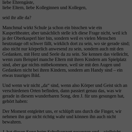
liebe Ehrengäste,
liebe Eltern, liebe Kolleginnen und Kollegen,
seid ihr alle da?
Manchmal wirkt Schule ja schon ein bisschen wie ein
Kasperltheater, aber tatsächlich stelle ich diese Frage nicht, weil ich
ja der Oberkasperl hier bin, sondern weil es vielen Menschen
heutzutage oft schwer fällt, wirklich dort zu sein, wo sie gerade sind;
also nicht nur körperlich anwesend zu sein, sondern auch mit den
Gedanken, mit Herz und Seele da zu sein. Sie kennen das vielleicht,
wenn zum Beispiel manche Eltern mit ihren Kindern am Spielplatz
sind, aber gar nichts mitbekommen, weil sie mit den Augen und
Gedanken nicht bei ihren Kindern, sondern am Handy sind – ein
etwas trauriges Bild.
Und wenn wir nicht „da“ sind, wenn also Körper und Geist sich an
verschiedenen Orten befinden, dann passiert genau das, was wir
gerade in diesem wunderbaren Song, den J. für uns gesungen hat,
gehört haben:
Der Moment entgleitet uns, er schlüpft uns durch die Finger, wir
nehmen ihn gar nicht richtig wahr und können ihn auch nicht
bewahren.
J. hat diesen Song beim Schulkonzert gesungen und – vielleicht