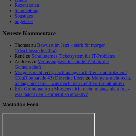
Rezensionen
Schulleitung
Sonstiges
ungelistet
Neueste Kommentare
Thomas
zu
Bewusst im Jetzt – stark für morgen
(Abschlussrede 2024)
René
zu
Schulinternes Ticketsystem für IT-Probleme
Andreas
zu
Verfassungsviertelstunde: Zeit für die
Gemeinschaft
Morgens nicht recht, nachmittags nicht frei - und trotzdem!
(EduBlogparade #3) Die reine Leere
zu
Morgens nicht recht,
mittags nicht frei – was macht den Lehrberuf so attraktiv?
Erik Grundmann
zu
Morgens nicht recht, mittags nicht frei –
was macht den Lehrberuf so attraktiv?
Mastodon-Feed