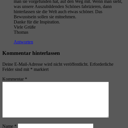
man sie vorgefunden hat, auf den Weg mit. Wenn man sieht,
was unsere Auszubildenden Schönes fabrizieren, dann
hinterlassen sie die Welt auch etwas schöner. Das
Bewusstsein sollen sie mitnehmen.
Danke für die Inspiration.
Viele Grüße
Thomas
Antworten
Kommentar hinterlassen
Deine E-Mail-Adresse wird nicht veröffentlicht.
Erforderliche
Felder sind mit
*
markiert
Kommentar
*
Name
*