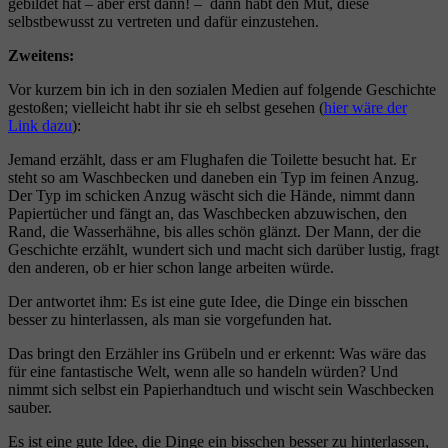
gebildet hat – aber erst dann! – dann habt den Mut, diese
selbstbewusst zu vertreten und dafür einzustehen.
Zweitens:
Vor kurzem bin ich in den sozialen Medien auf folgende Geschichte
gestoßen; vielleicht habt ihr sie eh selbst gesehen (
hier wäre der
Link dazu
):
Jemand erzählt, dass er am Flughafen die Toilette besucht hat. Er
steht so am Waschbecken und daneben ein Typ im feinen Anzug.
Der Typ im schicken Anzug wäscht sich die Hände, nimmt dann
Papiertücher und fängt an, das Waschbecken abzuwischen, den
Rand, die Wasserhähne, bis alles schön glänzt. Der Mann, der die
Geschichte erzählt, wundert sich und macht sich darüber lustig, fragt
den anderen, ob er hier schon lange arbeiten würde.
Der antwortet ihm: Es ist eine gute Idee, die Dinge ein bisschen
besser zu hinterlassen, als man sie vorgefunden hat.
Das bringt den Erzähler ins Grübeln und er erkennt: Was wäre das
für eine fantastische Welt, wenn alle so handeln würden? Und
nimmt sich selbst ein Papierhandtuch und wischt sein Waschbecken
sauber.
Es ist eine gute Idee, die Dinge ein bisschen besser zu hinterlassen,