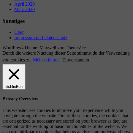
April 2020
März 2020
Sonstiges
Über
Impressum und Datenschutz
WordPress-Theme: Maxwell von ThemeZee.
Durch die weitere Nutzung dieser Seite stimmst du der Verwendung
von cookies zu.
Mehr erfahren
Einverstanden
Schließen
Privacy Overview
This website uses cookies to improve your experience while you
navigate through the website. Out of these cookies, the cookies that
are categorized as necessary are stored on your browser as they are
essential for the working of basic functionalities of the website. We
also use third-party cookies that help us analyze and understand how