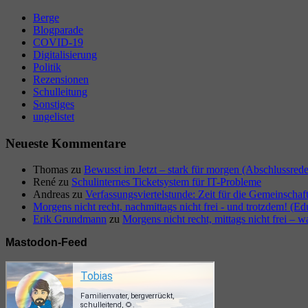
Berge
Blogparade
COVID-19
Digitalisierung
Politik
Rezensionen
Schulleitung
Sonstiges
ungelistet
Neueste Kommentare
Thomas
zu
Bewusst im Jetzt – stark für morgen (Abschlussred
René
zu
Schulinternes Ticketsystem für IT-Probleme
Andreas
zu
Verfassungsviertelstunde: Zeit für die Gemeinschaf
Morgens nicht recht, nachmittags nicht frei - und trotzdem! (E
Erik Grundmann
zu
Morgens nicht recht, mittags nicht frei – w
Mastodon-Feed