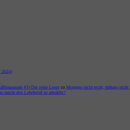
e 2024)
t
duBlogparade #3) Die reine Leere
zu
Morgens nicht recht, mittags nicht 
as macht den Lehrberuf so attraktiv?