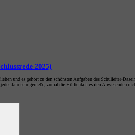
chlussrede 2025)
liehen und es gehört zu den schönsten Aufgaben des Schulleiter-Dasei
des Jahr sehr genieße, zumal die Höflichkeit es den Anwesenden nicht e