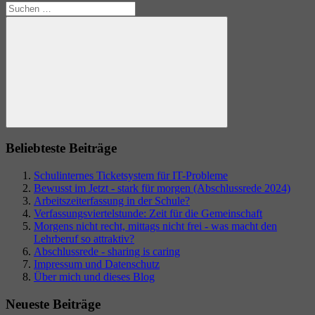
Suchen
nach:
Suchen
Beliebteste Beiträge
Schulinternes Ticketsystem für IT-Probleme
Bewusst im Jetzt - stark für morgen (Abschlussrede 2024)
Arbeitszeiterfassung in der Schule?
Verfassungsviertelstunde: Zeit für die Gemeinschaft
Morgens nicht recht, mittags nicht frei - was macht den
Lehrberuf so attraktiv?
Abschlussrede - sharing is caring
Impressum und Datenschutz
Über mich und dieses Blog
Neueste Beiträge