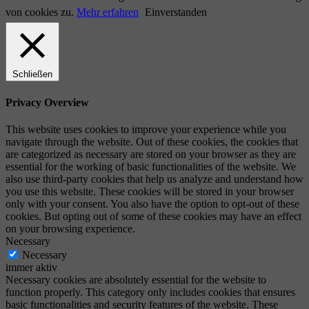
von cookies zu.
Mehr erfahren
Einverstanden
Schließen
Privacy Overview
This website uses cookies to improve your experience while you
navigate through the website. Out of these cookies, the cookies that
are categorized as necessary are stored on your browser as they are
essential for the working of basic functionalities of the website. We
also use third-party cookies that help us analyze and understand how
you use this website. These cookies will be stored in your browser
only with your consent. You also have the option to opt-out of these
cookies. But opting out of some of these cookies may have an effect
on your browsing experience.
Necessary
Necessary
immer aktiv
Necessary cookies are absolutely essential for the website to
function properly. This category only includes cookies that ensures
basic functionalities and security features of the website. These