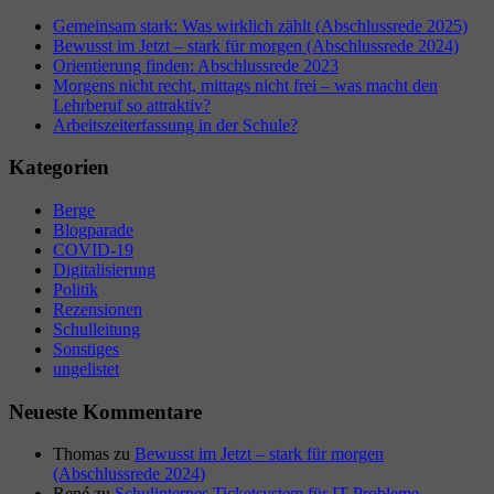
Gemeinsam stark: Was wirklich zählt (Abschlussrede 2025)
Bewusst im Jetzt – stark für morgen (Abschlussrede 2024)
Orientierung finden: Abschlussrede 2023
Morgens nicht recht, mittags nicht frei – was macht den
Lehrberuf so attraktiv?
Arbeitszeiterfassung in der Schule?
Kategorien
Berge
Blogparade
COVID-19
Digitalisierung
Politik
Rezensionen
Schulleitung
Sonstiges
ungelistet
Neueste Kommentare
Thomas
zu
Bewusst im Jetzt – stark für morgen
(Abschlussrede 2024)
René
zu
Schulinternes Ticketsystem für IT-Probleme