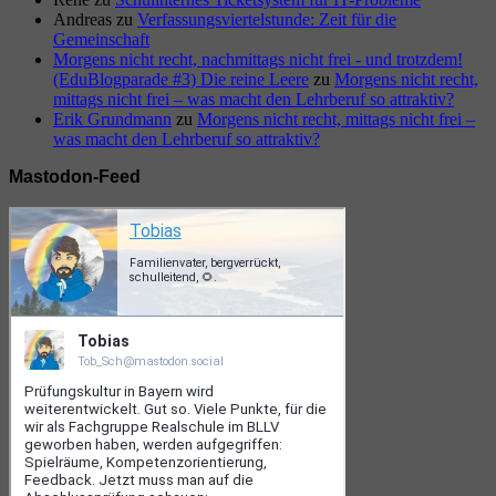
Andreas
zu
Verfassungsviertelstunde: Zeit für die
Gemeinschaft
Morgens nicht recht, nachmittags nicht frei - und trotzdem!
(EduBlogparade #3) Die reine Leere
zu
Morgens nicht recht,
mittags nicht frei – was macht den Lehrberuf so attraktiv?
Erik Grundmann
zu
Morgens nicht recht, mittags nicht frei –
was macht den Lehrberuf so attraktiv?
Mastodon-Feed