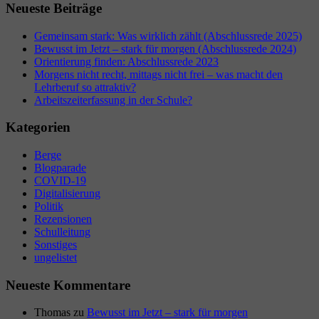
Neueste Beiträge
Gemeinsam stark: Was wirklich zählt (Abschlussrede 2025)
Bewusst im Jetzt – stark für morgen (Abschlussrede 2024)
Orientierung finden: Abschlussrede 2023
Morgens nicht recht, mittags nicht frei – was macht den
Lehrberuf so attraktiv?
Arbeitszeiterfassung in der Schule?
Kategorien
Berge
Blogparade
COVID-19
Digitalisierung
Politik
Rezensionen
Schulleitung
Sonstiges
ungelistet
Neueste Kommentare
Thomas
zu
Bewusst im Jetzt – stark für morgen