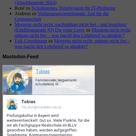
(Abschlussrede 2024)
René
zu
Schulinternes Ticketsystem für IT-Probleme
Andreas
zu
Verfassungsviertelstunde: Zeit für die
Gemeinschaft
Morgens nicht recht, nachmittags nicht frei - und trotzdem!
(EduBlogparade #3) Die reine Leere
zu
Morgens nicht recht,
mittags nicht frei – was macht den Lehrberuf so attraktiv?
Erik Grundmann
zu
Morgens nicht recht, mittags nicht frei –
was macht den Lehrberuf so attraktiv?
Mastodon-Feed