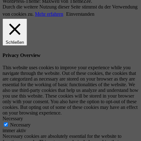
WordPress-Theme: Maxwell von ThemeZee.
Durch die weitere Nutzung dieser Seite stimmst du der Verwendung
von cookies zu.
Mehr erfahren
Einverstanden
Schließen
Privacy Overview
This website uses cookies to improve your experience while you
navigate through the website. Out of these cookies, the cookies that
are categorized as necessary are stored on your browser as they are
essential for the working of basic functionalities of the website. We
also use third-party cookies that help us analyze and understand how
you use this website. These cookies will be stored in your browser
only with your consent. You also have the option to opt-out of these
cookies. But opting out of some of these cookies may have an effect
on your browsing experience.
Necessary
Necessary
immer aktiv
Necessary cookies are absolutely essential for the website to