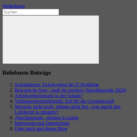
Weiterlesen
Suchen
nach:
Suchen
Beliebteste Beiträge
Schulinternes Ticketsystem für IT-Probleme
Bewusst im Jetzt - stark für morgen (Abschlussrede 2024)
Arbeitszeiterfassung in der Schule?
Verfassungsviertelstunde: Zeit für die Gemeinschaft
Morgens nicht recht, mittags nicht frei - was macht den
Lehrberuf so attraktiv?
Abschlussrede - sharing is caring
Impressum und Datenschutz
Über mich und dieses Blog