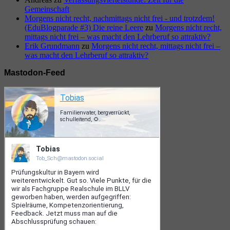
Gemeinschaft
Morgens nicht recht, nachmittags nicht frei - und trotzdem!
(EduBlogparade #3) Die reine Leere
zu
Morgens nicht recht,
mittags nicht frei – was macht den Lehrberuf so attraktiv?
Erik Grundmann
zu
Morgens nicht recht, mittags nicht frei –
was macht den Lehrberuf so attraktiv?
Mastodon-Feed