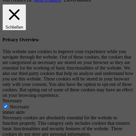
Schließen
Privacy Overview
This website uses cookies to improve your experience while you
navigate through the website. Out of these cookies, the cookies that
are categorized as necessary are stored on your browser as they are
essential for the working of basic functionalities of the website. We
also use third-party cookies that help us analyze and understand how
you use this website. These cookies will be stored in your browser
only with your consent. You also have the option to opt-out of these
cookies. But opting out of some of these cookies may have an effect
on your browsing experience.
Necessary
Necessary
immer aktiv
Necessary cookies are absolutely essential for the website to
function properly. This category only includes cookies that ensures
basic functionalities and security features of the website. These
cookies do not store any personal information.