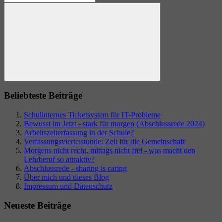
nach:
Suchen
Beliebteste Beiträge
Schulinternes Ticketsystem für IT-Probleme
Bewusst im Jetzt - stark für morgen (Abschlussrede 2024)
Arbeitszeiterfassung in der Schule?
Verfassungsviertelstunde: Zeit für die Gemeinschaft
Morgens nicht recht, mittags nicht frei - was macht den
Lehrberuf so attraktiv?
Abschlussrede - sharing is caring
Über mich und dieses Blog
Impressum und Datenschutz
Neueste Beiträge