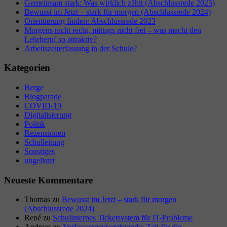
Gemeinsam stark: Was wirklich zählt (Abschlussrede 2025)
Bewusst im Jetzt – stark für morgen (Abschlussrede 2024)
Orientierung finden: Abschlussrede 2023
Morgens nicht recht, mittags nicht frei – was macht den
Lehrberuf so attraktiv?
Arbeitszeiterfassung in der Schule?
Kategorien
Berge
Blogparade
COVID-19
Digitalisierung
Politik
Rezensionen
Schulleitung
Sonstiges
ungelistet
Neueste Kommentare
Thomas
zu
Bewusst im Jetzt – stark für morgen
(Abschlussrede 2024)
René
zu
Schulinternes Ticketsystem für IT-Probleme
Andreas
zu
Verfassungsviertelstunde: Zeit für die