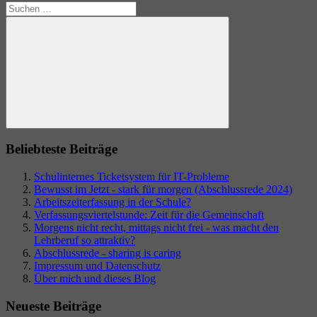
Suchen
nach:
Suchen
Beliebteste Beiträge
Schulinternes Ticketsystem für IT-Probleme
Bewusst im Jetzt - stark für morgen (Abschlussrede 2024)
Arbeitszeiterfassung in der Schule?
Verfassungsviertelstunde: Zeit für die Gemeinschaft
Morgens nicht recht, mittags nicht frei - was macht den
Lehrberuf so attraktiv?
Abschlussrede - sharing is caring
Impressum und Datenschutz
Über mich und dieses Blog
Neueste Beiträge