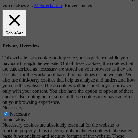
von cookies zu.
Mehr erfahren
Einverstanden
Schließen
Privacy Overview
This website uses cookies to improve your experience while you
navigate through the website. Out of these cookies, the cookies that
are categorized as necessary are stored on your browser as they are
essential for the working of basic functionalities of the website. We
also use third-party cookies that help us analyze and understand how
you use this website. These cookies will be stored in your browser
only with your consent. You also have the option to opt-out of these
cookies. But opting out of some of these cookies may have an effect
on your browsing experience.
Necessary
Necessary
immer aktiv
Necessary cookies are absolutely essential for the website to
function properly. This category only includes cookies that ensures
basic functionalities and security features of the website. These