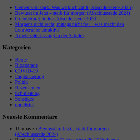
Gemeinsam stark: Was wirklich zählt (Abschlussrede 2025)
Bewusst im Jetzt – stark für morgen (Abschlussrede 2024)
Orientierung finden: Abschlussrede 2023
Morgens nicht recht, mittags nicht frei – was macht den
Lehrberuf so attraktiv?
Arbeitszeiterfassung in der Schule?
Kategorien
Berge
Blogparade
COVID-19
Digitalisierung
Politik
Rezensionen
Schulleitung
Sonstiges
ungelistet
Neueste Kommentare
Thomas
zu
Bewusst im Jetzt – stark für morgen
(Abschlussrede 2024)
René
zu
Schulinternes Ticketsystem für IT-Probleme