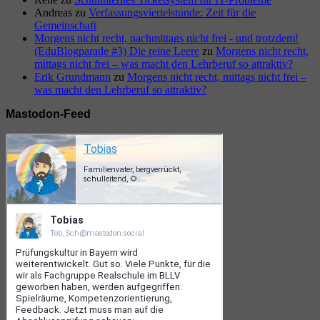
Andreas
zu
Verfassungsviertelstunde: Zeit für die
Gemeinschaft
Morgens nicht recht, nachmittags nicht frei - und trotzdem!
(EduBlogparade #3) Die reine Leere
zu
Morgens nicht recht,
mittags nicht frei – was macht den Lehrberuf so attraktiv?
Erik Grundmann
zu
Morgens nicht recht, mittags nicht frei –
was macht den Lehrberuf so attraktiv?
Mastodon-Feed