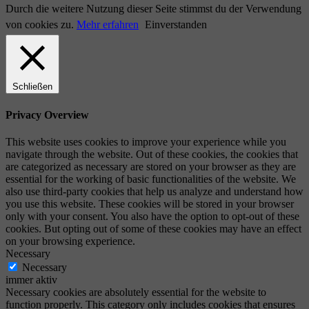
Durch die weitere Nutzung dieser Seite stimmst du der Verwendung
von cookies zu.
Mehr erfahren
Einverstanden
Schließen
Privacy Overview
This website uses cookies to improve your experience while you
navigate through the website. Out of these cookies, the cookies that
are categorized as necessary are stored on your browser as they are
essential for the working of basic functionalities of the website. We
also use third-party cookies that help us analyze and understand how
you use this website. These cookies will be stored in your browser
only with your consent. You also have the option to opt-out of these
cookies. But opting out of some of these cookies may have an effect
on your browsing experience.
Necessary
Necessary
immer aktiv
Necessary cookies are absolutely essential for the website to
function properly. This category only includes cookies that ensures