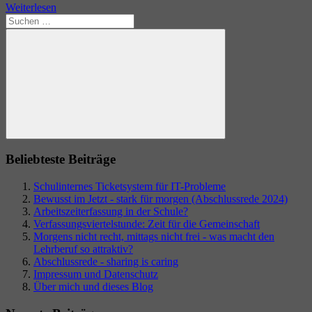
Weiterlesen
Suchen
nach:
Suchen
Beliebteste Beiträge
Schulinternes Ticketsystem für IT-Probleme
Bewusst im Jetzt - stark für morgen (Abschlussrede 2024)
Arbeitszeiterfassung in der Schule?
Verfassungsviertelstunde: Zeit für die Gemeinschaft
Morgens nicht recht, mittags nicht frei - was macht den
Lehrberuf so attraktiv?
Abschlussrede - sharing is caring
Impressum und Datenschutz
Über mich und dieses Blog