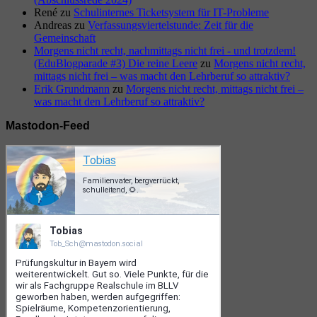
René
zu
Schulinternes Ticketsystem für IT-Probleme
Andreas
zu
Verfassungsviertelstunde: Zeit für die
Gemeinschaft
Morgens nicht recht, nachmittags nicht frei - und trotzdem!
(EduBlogparade #3) Die reine Leere
zu
Morgens nicht recht,
mittags nicht frei – was macht den Lehrberuf so attraktiv?
Erik Grundmann
zu
Morgens nicht recht, mittags nicht frei –
was macht den Lehrberuf so attraktiv?
Mastodon-Feed