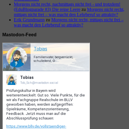
Morgens nicht recht, nachmittags nicht frei - und trotzdem!
(EduBlogparade #3) Die reine Leere
zu
Morgens nicht recht,
mittags nicht frei – was macht den Lehrberuf so attraktiv?
Erik Grundmann
zu
Morgens nicht recht, mittags nicht frei –
was macht den Lehrberuf so attraktiv?
Mastodon-Feed