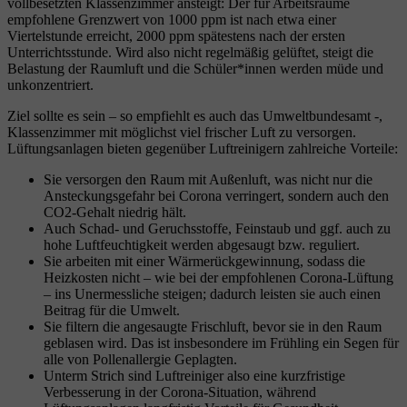
vollbesetzten Klassenzimmer ansteigt: Der für Arbeitsräume
empfohlene Grenzwert von 1000 ppm ist nach etwa einer
Viertelstunde erreicht, 2000 ppm spätestens nach der ersten
Unterrichtsstunde. Wird also nicht regelmäßig gelüftet, steigt die
Belastung der Raumluft und die Schüler*innen werden müde und
unkonzentriert.
Ziel sollte es sein – so empfiehlt es auch das Umweltbundesamt -,
Klassenzimmer mit möglichst viel frischer Luft zu versorgen.
Lüftungsanlagen bieten gegenüber Luftreinigern zahlreiche Vorteile:
Sie versorgen den Raum mit Außenluft, was nicht nur die
Ansteckungsgefahr bei Corona verringert, sondern auch den
CO2-Gehalt niedrig hält.
Auch Schad- und Geruchsstoffe, Feinstaub und ggf. auch zu
hohe Luftfeuchtigkeit werden abgesaugt bzw. reguliert.
Sie arbeiten mit einer Wärmerückgewinnung, sodass die
Heizkosten nicht – wie bei der empfohlenen Corona-Lüftung
– ins Unermessliche steigen; dadurch leisten sie auch einen
Beitrag für die Umwelt.
Sie filtern die angesaugte Frischluft, bevor sie in den Raum
geblasen wird. Das ist insbesondere im Frühling ein Segen für
alle von Pollenallergie Geplagten.
Unterm Strich sind Luftreiniger also eine kurzfristige
Verbesserung in der Corona-Situation, während