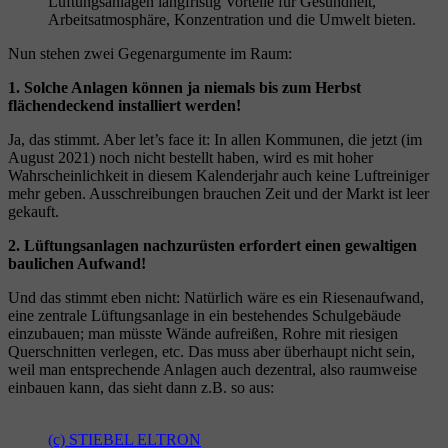
Lüftungsanlagen langfristig Vorteile für Gesundheit,
Arbeitsatmosphäre, Konzentration und die Umwelt bieten.
Nun stehen zwei Gegenargumente im Raum:
1. Solche Anlagen können ja niemals bis zum Herbst
flächendeckend installiert werden!
Ja, das stimmt. Aber let’s face it: In allen Kommunen, die jetzt (im
August 2021) noch nicht bestellt haben, wird es mit hoher
Wahrscheinlichkeit in diesem Kalenderjahr auch keine Luftreiniger
mehr geben. Ausschreibungen brauchen Zeit und der Markt ist leer
gekauft.
2. Lüftungsanlagen nachzurüsten erfordert einen gewaltigen
baulichen Aufwand!
Und das stimmt eben nicht: Natürlich wäre es ein Riesenaufwand,
eine zentrale Lüftungsanlage in ein bestehendes Schulgebäude
einzubauen; man müsste Wände aufreißen, Rohre mit riesigen
Querschnitten verlegen, etc. Das muss aber überhaupt nicht sein,
weil man entsprechende Anlagen auch dezentral, also raumweise
einbauen kann, das sieht dann z.B. so aus:
(c) STIEBEL ELTRON