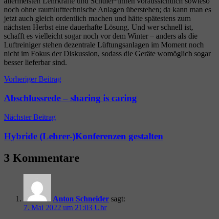
allermeisten Lehrkräfte und Schüler*innen voraussichtlich sowieso
noch ohne raumlufttechnische Anlagen überstehen; da kann man es
jetzt auch gleich ordentlich machen und hätte spätestens zum
nächsten Herbst eine dauerhafte Lösung. Und wer schnell ist,
schafft es vielleicht sogar noch vor dem Winter – anders als die
Luftreiniger stehen dezentrale Lüftungsanlagen im Moment noch
nicht im Fokus der Diskussion, sodass die Geräte womöglich sogar
besser lieferbar sind.
Beitragsnavigation
Vorheriger Beitrag
Abschlussrede – sharing is caring
Nächster Beitrag
Hybride (Lehrer-)Konferenzen gestalten
3 Kommentare
Anton Schneider
sagt:
7. Mai 2022 um 21:03 Uhr