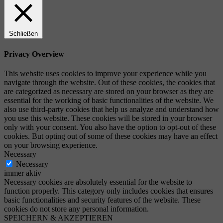
Schließen
Privacy Overview
This website uses cookies to improve your experience while you
navigate through the website. Out of these cookies, the cookies that
are categorized as necessary are stored on your browser as they are
essential for the working of basic functionalities of the website. We
also use third-party cookies that help us analyze and understand how
you use this website. These cookies will be stored in your browser
only with your consent. You also have the option to opt-out of these
cookies. But opting out of some of these cookies may have an effect
on your browsing experience.
Necessary
Necessary
immer aktiv
Necessary cookies are absolutely essential for the website to
function properly. This category only includes cookies that ensures
basic functionalities and security features of the website. These
cookies do not store any personal information.
SPEICHERN & AKZEPTIEREN