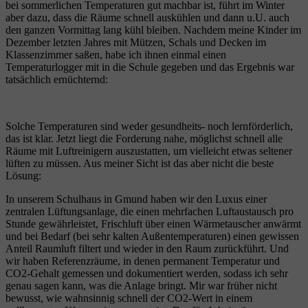
bei sommerlichen Temperaturen gut machbar ist, führt im Winter
aber dazu, dass die Räume schnell auskühlen und dann u.U. auch
den ganzen Vormittag lang kühl bleiben. Nachdem meine Kinder im
Dezember letzten Jahres mit Mützen, Schals und Decken im
Klassenzimmer saßen, habe ich ihnen einmal einen
Temperaturlogger mit in die Schule gegeben und das Ergebnis war
tatsächlich ernüchternd:
Solche Temperaturen sind weder gesundheits- noch lernförderlich,
das ist klar. Jetzt liegt die Forderung nahe, möglichst schnell alle
Räume mit Luftreinigern auszustatten, um vielleicht etwas seltener
lüften zu müssen. Aus meiner Sicht ist das aber nicht die beste
Lösung:
In unserem Schulhaus in Gmund haben wir den Luxus einer
zentralen Lüftungsanlage, die einen mehrfachen Luftaustausch pro
Stunde gewährleistet, Frischluft über einen Wärmetauscher anwärmt
und bei Bedarf (bei sehr kalten Außentemperaturen) einen gewissen
Anteil Raumluft filtert und wieder in den Raum zurückführt. Und
wir haben Referenzräume, in denen permanent Temperatur und
CO2-Gehalt gemessen und dokumentiert werden, sodass ich sehr
genau sagen kann, was die Anlage bringt. Mir war früher nicht
bewusst, wie wahnsinnig schnell der CO2-Wert in einem