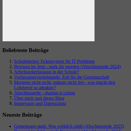
Suchen
Beliebteste Beiträge
Schulinternes Ticketsystem für IT-Probleme
Bewusst im Jetzt - stark für morgen (Abschlussrede 2024)
Arbeitszeiterfassung in der Schule?
Verfassungsviertelstunde: Zeit für die Gemeinschaft
Morgens nicht recht, mittags nicht frei - was macht den
Lehrberuf so attraktiv?
Abschlussrede - sharing is caring
Über mich und dieses Blog
Impressum und Datenschutz
Neueste Beiträge
Gemeinsam stark: Was wirklich zählt (Abschlussrede 2025)