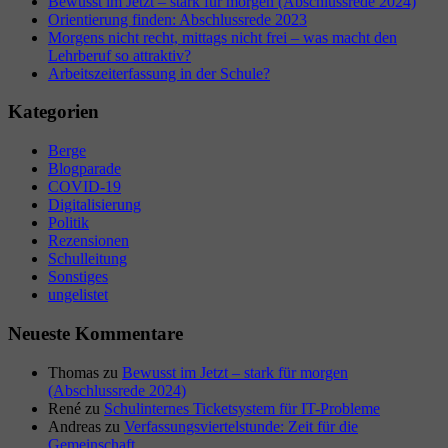
Bewusst im Jetzt – stark für morgen (Abschlussrede 2024)
Orientierung finden: Abschlussrede 2023
Morgens nicht recht, mittags nicht frei – was macht den
Lehrberuf so attraktiv?
Arbeitszeiterfassung in der Schule?
Kategorien
Berge
Blogparade
COVID-19
Digitalisierung
Politik
Rezensionen
Schulleitung
Sonstiges
ungelistet
Neueste Kommentare
Thomas
zu
Bewusst im Jetzt – stark für morgen
(Abschlussrede 2024)
René
zu
Schulinternes Ticketsystem für IT-Probleme
Andreas
zu
Verfassungsviertelstunde: Zeit für die
Gemeinschaft