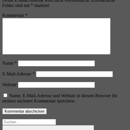
Deine E-Mail-Adresse wird nicht veröffentlicht.
Erforderliche
Felder sind mit
*
markiert
Kommentar
*
Name
*
E-Mail-Adresse
*
Website
Name, E-Mail-Adresse und Website in diesem Browser für
meinen nächsten Kommentar speichern.
Suchen
nach: