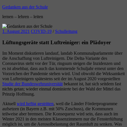
Zum
Gedanken aus der Schule
Inhalt
lernen – lehren – leiten
springen
1. August 2021
COVID-19
/
Schulleitung
Lüftungsgeräte statt Luftreiniger: ein Plädoyer
Im Moment diskutieren landauf, landab Kommunalparlamente über
die Anschaffung von Luftreinigern. Die Delta-Variante des
Coronavirus steht vor der Tür, ringsum steigen die Inzidenzen und
es ist absehbar, dass auch das kommende Schuljahr erneut unter den
Vorzeichen der Pandemie stehen wird. Und obwohl die Wirksamkeit
von Luftreinigern spätestens seit der im August 2020 vorgestellten
Studie der Bundeswehruniversität
bekannt ist, hat sich seitdem fast
nichts getan; wieder einmal dominierte bei der Wahl der Mittel das
Prinzip Hoffnung.
Aktuell
wird heftig gestritten
, weil die Länder Förderprogramme
aufsetzen (in Bayern z.B. mit 50% Zuschuss), die Kommunen
teilweise aber bremsen. Die Konsequenz wird sein, dass auch im
Winter 2021 in den meisten Klassenzimmern nur die Fensterlüftung
möglich ist, um die Aerosolbelastung der Raumluft zu senken. Was