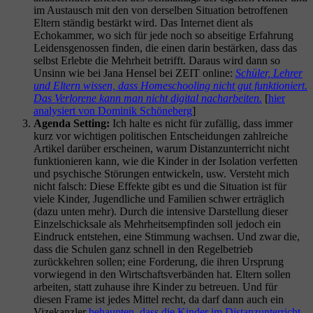
im Austausch mit den von derselben Situation betroffenen
Eltern ständig bestärkt wird. Das Internet dient als
Echokammer, wo sich für jede noch so abseitige Erfahrung
Leidensgenossen finden, die einen darin bestärken, dass das
selbst Erlebte die Mehrheit betrifft. Daraus wird dann so
Unsinn wie bei Jana Hensel bei ZEIT online:
Schüler, Lehrer
und Eltern wissen, dass Homeschooling nicht gut funktioniert.
Das Verlorene kann man nicht digital nacharbeiten.
[
hier
analysiert von Dominik Schöneberg
]
Agenda Setting:
Ich halte es nicht für zufällig, dass immer
kurz vor wichtigen politischen Entscheidungen zahlreiche
Artikel darüber erscheinen, warum Distanzunterricht nicht
funktionieren kann, wie die Kinder in der Isolation verfetten
und psychische Störungen entwickeln, usw. Versteht mich
nicht falsch: Diese Effekte gibt es und die Situation ist für
viele Kinder, Jugendliche und Familien schwer erträglich
(dazu unten mehr). Durch die intensive Darstellung dieser
Einzelschicksale als Mehrheitsempfinden soll jedoch ein
Eindruck entstehen, eine Stimmung wachsen. Und zwar die,
dass die Schulen ganz schnell in den Regelbetrieb
zurückkehren sollen; eine Forderung, die ihren Ursprung
vorwiegend in den Wirtschaftsverbänden hat. Eltern sollen
arbeiten, statt zuhause ihre Kinder zu betreuen. Und für
diesen Frame ist jedes Mittel recht, da darf dann auch ein
Vizekanzler
behaupten, dass die Kinder im Distanzunterricht