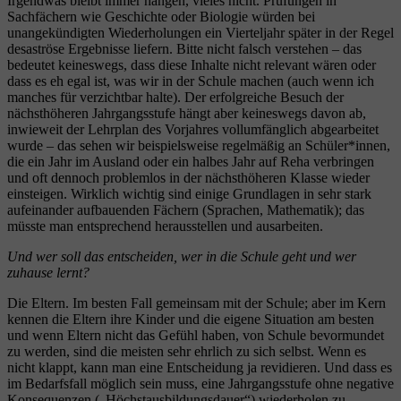
Irgendwas bleibt immer hängen, vieles nicht. Prüfungen in
Sachfächern wie Geschichte oder Biologie würden bei
unangekündigten Wiederholungen ein Vierteljahr später in der Regel
desaströse Ergebnisse liefern. Bitte nicht falsch verstehen – das
bedeutet keineswegs, dass diese Inhalte nicht relevant wären oder
dass es eh egal ist, was wir in der Schule machen (auch wenn ich
manches für verzichtbar halte). Der erfolgreiche Besuch der
nächsthöheren Jahrgangsstufe hängt aber keineswegs davon ab,
inwieweit der Lehrplan des Vorjahres vollumfänglich abgearbeitet
wurde – das sehen wir beispielsweise regelmäßig an Schüler*innen,
die ein Jahr im Ausland oder ein halbes Jahr auf Reha verbringen
und oft dennoch problemlos in der nächsthöheren Klasse wieder
einsteigen. Wirklich wichtig sind einige Grundlagen in sehr stark
aufeinander aufbauenden Fächern (Sprachen, Mathematik); das
müsste man entsprechend herausstellen und ausarbeiten.
Und wer soll das entscheiden, wer in die Schule geht und wer
zuhause lernt?
Die Eltern. Im besten Fall gemeinsam mit der Schule; aber im Kern
kennen die Eltern ihre Kinder und die eigene Situation am besten
und wenn Eltern nicht das Gefühl haben, von Schule bevormundet
zu werden, sind die meisten sehr ehrlich zu sich selbst. Wenn es
nicht klappt, kann man eine Entscheidung ja revidieren. Und dass es
im Bedarfsfall möglich sein muss, eine Jahrgangsstufe ohne negative
Konsequenzen („Höchstausbildungsdauer“) wiederholen zu