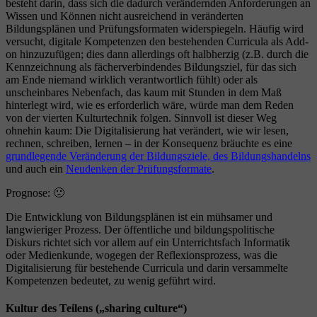
besteht darin, dass sich die dadurch verändernden Anforderungen an
Wissen und Können nicht ausreichend in veränderten
Bildungsplänen und Prüfungsformaten widerspiegeln. Häufig wird
versucht, digitale Kompetenzen den bestehenden Curricula als Add-
on hinzuzufügen; dies dann allerdings oft halbherzig (z.B. durch die
Kennzeichnung als fächerverbindendes Bildungsziel, für das sich
am Ende niemand wirklich verantwortlich fühlt) oder als
unscheinbares Nebenfach, das kaum mit Stunden in dem Maß
hinterlegt wird, wie es erforderlich wäre, würde man dem Reden
von der vierten Kulturtechnik folgen. Sinnvoll ist dieser Weg
ohnehin kaum: Die Digitalisierung hat verändert, wie wir lesen,
rechnen, schreiben, lernen – in der Konsequenz bräuchte es eine
grundlegende Veränderung der Bildungsziele, des Bildungshandelns
und auch ein
Neudenken der Prüfungsformate
.
Prognose: 🙁
Die Entwicklung von Bildungsplänen ist ein mühsamer und
langwieriger Prozess. Der öffentliche und bildungspolitische
Diskurs richtet sich vor allem auf ein Unterrichtsfach Informatik
oder Medienkunde, wogegen der Reflexionsprozess, was die
Digitalisierung für bestehende Curricula und darin versammelte
Kompetenzen bedeutet, zu wenig geführt wird.
Kultur des Teilens („sharing culture“)