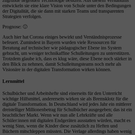
zugrunde liegenden Technologie besitzen. Aus diesem Verständnis
entwickeln sie eine klare Vision von Schule unter den Bedingungen
der Digitalität, die sie dann mit starken Teams und transparenten
Strategien verfolgen.
Prognose: 🙂
Auch hier hat Corona einiges bewirkt und Verständnisprozesse
befeuert. Zumindest in Bayern wurden viele Ressourcen für
Beratung auf technischer wie pädagogischer Ebene ins System
gebracht, um weniger technikaffine Schulleitungen zu unterstützen.
Trotzdem glaube ich, dass es klug wäre, diese Ebene noch stärker in
den Blick zu nehmen, damit Schulleitungsteams noch mehr als
Visionäre in der digitalen Transformation wirken können.
Lernmittel
Schulbücher und Arbeitshefte sind einerseits für den Unterricht
wichtige Hilfsmittel, andererseits wirken sie als Bremsklotz für die
digitale Transformation. In Deutschland wird jedes Jahr ein mittlerer
dreistelliger Millionenbetrag für Schulbücher ausgegeben; das ist ein
beachtlicher Markt. Wenn wir nun alle Lehrkräfte und alle
Schüler:innen mit digitalen Endgeräten ausstatten würden, macht es
wenig Sinn, wenn die Kinder diese zusätzlich zu Heften und
Büchern mitschleppen müssten. Die Verlage allerdings haben wenig