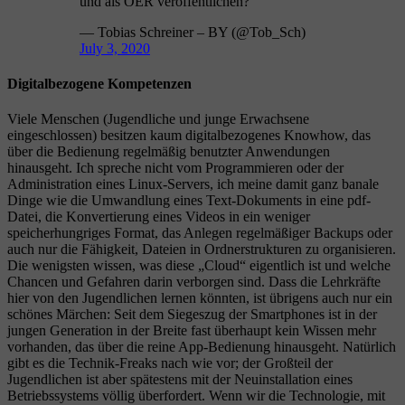
und als OER veröffentlichen?
— Tobias Schreiner – BY (@Tob_Sch)
July 3, 2020
Digitalbezogene Kompetenzen
Viele Menschen (Jugendliche und junge Erwachsene
eingeschlossen) besitzen kaum digitalbezogenes Knowhow, das
über die Bedienung regelmäßig benutzter Anwendungen
hinausgeht. Ich spreche nicht vom Programmieren oder der
Administration eines Linux-Servers, ich meine damit ganz banale
Dinge wie die Umwandlung eines Text-Dokuments in eine pdf-
Datei, die Konvertierung eines Videos in ein weniger
speicherhungriges Format, das Anlegen regelmäßiger Backups oder
auch nur die Fähigkeit, Dateien in Ordnerstrukturen zu organisieren.
Die wenigsten wissen, was diese „Cloud“ eigentlich ist und welche
Chancen und Gefahren darin verborgen sind. Dass die Lehrkräfte
hier von den Jugendlichen lernen könnten, ist übrigens auch nur ein
schönes Märchen: Seit dem Siegeszug der Smartphones ist in der
jungen Generation in der Breite fast überhaupt kein Wissen mehr
vorhanden, das über die reine App-Bedienung hinausgeht. Natürlich
gibt es die Technik-Freaks nach wie vor; der Großteil der
Jugendlichen ist aber spätestens mit der Neuinstallation eines
Betriebssystems völlig überfordert. Wenn wir die Technologie, mit