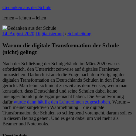
Zum
Gedanken aus der Schule
Inhalt
lernen – lehren – leiten
springen
14. August 2020
Digitalisierung
/
Schulleitung
Warum die digitale Transformation der Schule
(nicht) gelingt
Nach der Schließung der Schulgebäude im März 2020 war es
erforderlich, den Unterricht zeitweise auf digitales Fernlernen
umzustellen. Dadurch ist auch die Frage nach dem Fortgang der
digitalen Transformation an Deutschlands Schulen in den Fokus
gerückt. Man lehnt sich nicht zu weit aus dem Fenster, wenn man
konstatiert, dass Deutschland und seine Schulen dabei keine
uneingeschränkt gute Figur gemacht haben. Die Verantwortung
dafür
wurde dann häufig den Lehrer:innen zugeschoben
. Warum –
nach meiner subjektiven Wahrnehmung – die digitale
Transformation der Schulen so schleppend vorangeht, darum soll es
in diesem Beitrag gehen. Und es geht dabei um viel mehr als
Beamer und Notebooks.
Verständnis