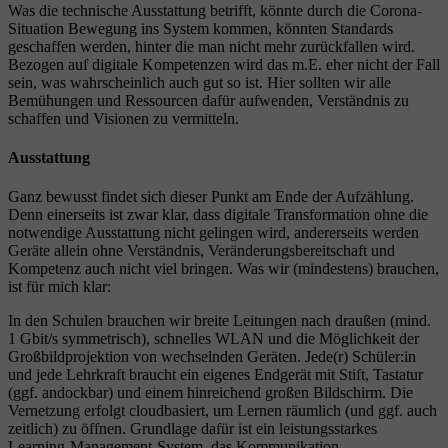
Was die technische Ausstattung betrifft, könnte durch die Corona-
Situation Bewegung ins System kommen, könnten Standards
geschaffen werden, hinter die man nicht mehr zurückfallen wird.
Bezogen auf digitale Kompetenzen wird das m.E. eher nicht der Fall
sein, was wahrscheinlich auch gut so ist. Hier sollten wir alle
Bemühungen und Ressourcen dafür aufwenden, Verständnis zu
schaffen und Visionen zu vermitteln.
Ausstattung
Ganz bewusst findet sich dieser Punkt am Ende der Aufzählung.
Denn einerseits ist zwar klar, dass digitale Transformation ohne die
notwendige Ausstattung nicht gelingen wird, andererseits werden
Geräte allein ohne Verständnis, Veränderungsbereitschaft und
Kompetenz auch nicht viel bringen. Was wir (mindestens) brauchen,
ist für mich klar:
In den Schulen brauchen wir breite Leitungen nach draußen (mind.
1 Gbit/s symmetrisch), schnelles WLAN und die Möglichkeit der
Großbildprojektion von wechselnden Geräten. Jede(r) Schüler:in
und jede Lehrkraft braucht ein eigenes Endgerät mit Stift, Tastatur
(ggf. andockbar) und einem hinreichend großen Bildschirm. Die
Vernetzung erfolgt cloudbasiert, um Lernen räumlich (und ggf. auch
zeitlich) zu öffnen. Grundlage dafür ist ein leistungsstarkes
Learning-Management-System, das Kommunikation