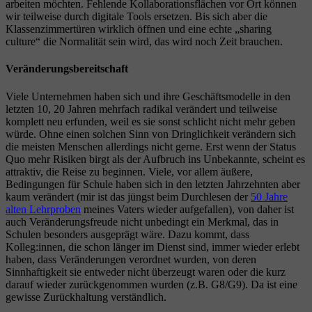
arbeiten möchten. Fehlende Kollaborationsflächen vor Ort können
wir teilweise durch digitale Tools ersetzen. Bis sich aber die
Klassenzimmertüren wirklich öffnen und eine echte „sharing
culture“ die Normalität sein wird, das wird noch Zeit brauchen.
Veränderungsbereitschaft
Viele Unternehmen haben sich und ihre Geschäftsmodelle in den
letzten 10, 20 Jahren mehrfach radikal verändert und teilweise
komplett neu erfunden, weil es sie sonst schlicht nicht mehr geben
würde. Ohne einen solchen Sinn von Dringlichkeit verändern sich
die meisten Menschen allerdings nicht gerne. Erst wenn der Status
Quo mehr Risiken birgt als der Aufbruch ins Unbekannte, scheint es
attraktiv, die Reise zu beginnen. Viele, vor allem äußere,
Bedingungen für Schule haben sich in den letzten Jahrzehnten aber
kaum verändert (mir ist das jüngst beim Durchlesen der
50 Jahre
alten Lehrproben
meines Vaters wieder aufgefallen), von daher ist
auch Veränderungsfreude nicht unbedingt ein Merkmal, das in
Schulen besonders ausgeprägt wäre. Dazu kommt, dass
Kolleg:innen, die schon länger im Dienst sind, immer wieder erlebt
haben, dass Veränderungen verordnet wurden, von deren
Sinnhaftigkeit sie entweder nicht überzeugt waren oder die kurz
darauf wieder zurückgenommen wurden (z.B. G8/G9). Da ist eine
gewisse Zurückhaltung verständlich.