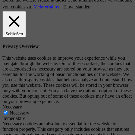
von cookies zu.
Mehr erfahren
Einverstanden
Schließen
Privacy Overview
This website uses cookies to improve your experience while you
navigate through the website. Out of these cookies, the cookies that
are categorized as necessary are stored on your browser as they are
essential for the working of basic functionalities of the website. We
also use third-party cookies that help us analyze and understand how
you use this website. These cookies will be stored in your browser
only with your consent. You also have the option to opt-out of these
cookies. But opting out of some of these cookies may have an effect
on your browsing experience.
Necessary
Necessary
immer aktiv
Necessary cookies are absolutely essential for the website to
function properly. This category only includes cookies that ensures
basic functionalities and security features of the website. These