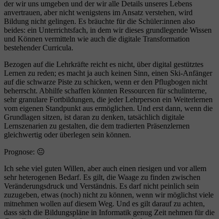
der wir uns umgeben und der wir alle Details unseres Lebens
anvertrauen, aber nicht wenigstens im Ansatz verstehen, wird
Bildung nicht gelingen. Es bräuchte für die Schüler:innen also
beides: ein Unterrichtsfach, in dem wir dieses grundlegende Wissen
und Können vermitteln wie auch die digitale Transformation
bestehender Curricula.
Bezogen auf die Lehrkräfte reicht es nicht, über digital gestütztes
Lernen zu reden; es macht ja auch keinen Sinn, einen Ski-Anfänger
auf die schwarze Piste zu schicken, wenn er den Pflugbogen nicht
beherrscht. Abhilfe schaffen könnten Ressourcen für schulinterne,
sehr granulare Fortbildungen, die jeder Lehrperson ein Weiterlernen
vom eigenen Standpunkt aus ermöglichen. Und erst dann, wenn die
Grundlagen sitzen, ist daran zu denken, tatsächlich digitale
Lernszenarien zu gestalten, die dem tradierten Präsenzlernen
gleichwertig oder überlegen sein können.
Prognose: 😐
Ich sehe viel guten Willen, aber auch einen riesigen und vor allem
sehr heterogenen Bedarf. Es gilt, die Waage zu finden zwischen
Veränderungsdruck und Verständnis. Es darf nicht peinlich sein
zuzugeben, etwas (noch) nicht zu können, wenn wir möglichst viele
mitnehmen wollen auf diesem Weg. Und es gilt darauf zu achten,
dass sich die Bildungspläne in Informatik genug Zeit nehmen für die