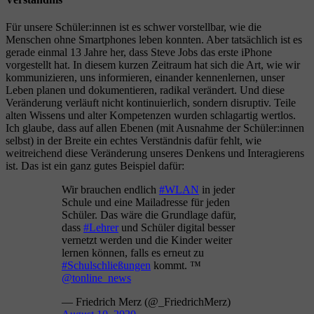
Für unsere Schüler:innen ist es schwer vorstellbar, wie die
Menschen ohne Smartphones leben konnten. Aber tatsächlich ist es
gerade einmal 13 Jahre her, dass Steve Jobs das erste iPhone
vorgestellt hat. In diesem kurzen Zeitraum hat sich die Art, wie wir
kommunizieren, uns informieren, einander kennenlernen, unser
Leben planen und dokumentieren, radikal verändert. Und diese
Veränderung verläuft nicht kontinuierlich, sondern disruptiv. Teile
alten Wissens und alter Kompetenzen wurden schlagartig wertlos.
Ich glaube, dass auf allen Ebenen (mit Ausnahme der Schüler:innen
selbst) in der Breite ein echtes Verständnis dafür fehlt, wie
weitreichend diese Veränderung unseres Denkens und Interagierens
ist. Das ist ein ganz gutes Beispiel dafür:
Wir brauchen endlich
#WLAN
in jeder
Schule und eine Mailadresse für jeden
Schüler. Das wäre die Grundlage dafür,
dass
#Lehrer
und Schüler digital besser
vernetzt werden und die Kinder weiter
lernen können, falls es erneut zu
#Schulschließungen
kommt. ™
@tonline_news
— Friedrich Merz (@_FriedrichMerz)