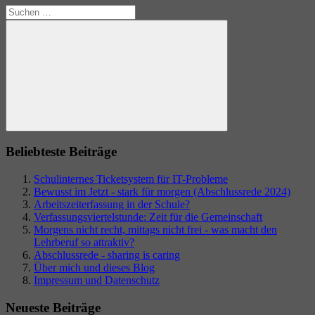
Suchen
nach:
Suchen
Beliebteste Beiträge
Schulinternes Ticketsystem für IT-Probleme
Bewusst im Jetzt - stark für morgen (Abschlussrede 2024)
Arbeitszeiterfassung in der Schule?
Verfassungsviertelstunde: Zeit für die Gemeinschaft
Morgens nicht recht, mittags nicht frei - was macht den
Lehrberuf so attraktiv?
Abschlussrede - sharing is caring
Über mich und dieses Blog
Impressum und Datenschutz
Neueste Beiträge