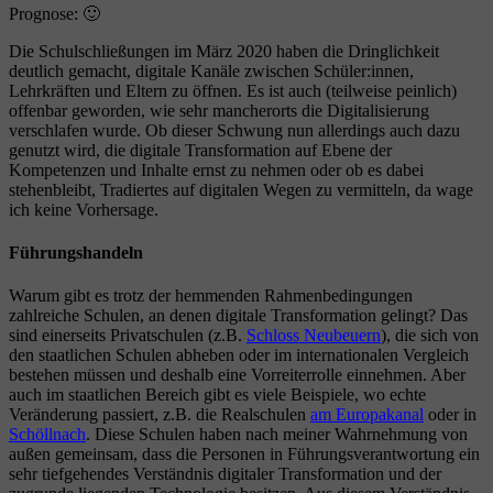
Prognose: 🙂
Die Schulschließungen im März 2020 haben die Dringlichkeit
deutlich gemacht, digitale Kanäle zwischen Schüler:innen,
Lehrkräften und Eltern zu öffnen. Es ist auch (teilweise peinlich)
offenbar geworden, wie sehr mancherorts die Digitalisierung
verschlafen wurde. Ob dieser Schwung nun allerdings auch dazu
genutzt wird, die digitale Transformation auf Ebene der
Kompetenzen und Inhalte ernst zu nehmen oder ob es dabei
stehenbleibt, Tradiertes auf digitalen Wegen zu vermitteln, da wage
ich keine Vorhersage.
Führungshandeln
Warum gibt es trotz der hemmenden Rahmenbedingungen
zahlreiche Schulen, an denen digitale Transformation gelingt? Das
sind einerseits Privatschulen (z.B.
Schloss Neubeuern
), die sich von
den staatlichen Schulen abheben oder im internationalen Vergleich
bestehen müssen und deshalb eine Vorreiterrolle einnehmen. Aber
auch im staatlichen Bereich gibt es viele Beispiele, wo echte
Veränderung passiert, z.B. die Realschulen
am Europakanal
oder in
Schöllnach
. Diese Schulen haben nach meiner Wahrnehmung von
außen gemeinsam, dass die Personen in Führungsverantwortung ein
sehr tiefgehendes Verständnis digitaler Transformation und der