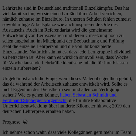
Lehrkräfte sind in Deutschland traditionell Einzelkämpfer. Das hat
viel damit zu tun, wo sie einen Großteil ihrer Arbeit verrichten,
nämlich zuhause im Einzelbüro. In unseren Schulen fehlen zumeist
sowohl ruhige Arbeitsplätze wie auch inspirierende Orte des
Austauschs. Auch im Referendariat wird die gemeinsame
Entwicklung von Lernszenarien und deren Umsetzung noch zu
selten angebahnt; im Mittelpunkt der Beobachtung und Prüfung
steht die einzelne Lehrperson und die von ihr konzipierte
Einzelstunde. Natürlich stimmt es, dass jede Lerngruppe individuell
zu betrachten ist. Aber kann es wirklich sinnvoll sein, dass Woche
für Woche tausende Lehrkräfte identische Inhalte für ihre Klassen
einzeln aufbereiten?
Ungeklärt ist auch die Frage, wem dieses Material eigentlich gehört,
das da während der Arbeitszeit zuhause entwickelt wird. Sollte es
nicht Eigentum des Dienstherrn sein und allen zur Verfügung
stehen? Wie es gehen könnte,
haben Sebastian Schmidt und
Ferdinand Stipberger vorgemacht
, die für ihre kollaborative
Unterrichtsentwicklung über hunderte Kilometer hinweg 2019 den
deutschen Lehrerpreis erhalten haben.
Prognose: 😐
Ich nehme schon wahr, dass viele Kolleg:innen gern mehr im Team