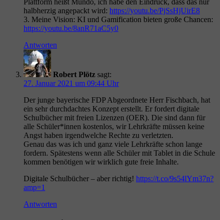
Plattform heißt Mundo, ich habe den Eindruck, dass das nur
halbherzig angepackt wird:
https://youtu.be/PjSsHjUirE8
3. Meine Vision: KI und Gamification bieten große Chancen:
https://youtu.be/8anR71aC5y0
Antworten
Robert Plötz
sagt:
27. Januar 2021 um 09:44 Uhr
Der junge bayerische FDP Abgeordnete Herr Fischbach, hat
ein sehr durchdachtes Konzept erstellt. Er fordert digitale
Schulbücher mit freien Lizenzen (OER). Die sind dann für
alle Schüler*innen kostenlos, wir Lehrkräfte müssen keine
Angst haben irgendwelche Rechte zu verletzten.
Genau das was ich und ganz viele Lehrkräfte schon lange
fordern. Spätestens wenn alle Schüler mit Tablet in die Schule
kommen benötigen wir wirklich gute freie Inhalte.
Digitale Schulbücher – aber richtig!
https://t.co/9s54lYm37n?
amp=1
Antworten