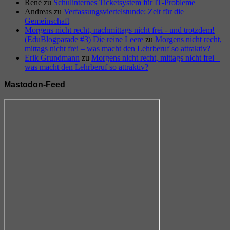
René
zu
Schulinternes Ticketsystem für IT-Probleme
Andreas
zu
Verfassungsviertelstunde: Zeit für die
Gemeinschaft
Morgens nicht recht, nachmittags nicht frei - und trotzdem!
(EduBlogparade #3) Die reine Leere
zu
Morgens nicht recht,
mittags nicht frei – was macht den Lehrberuf so attraktiv?
Erik Grundmann
zu
Morgens nicht recht, mittags nicht frei –
was macht den Lehrberuf so attraktiv?
Mastodon-Feed