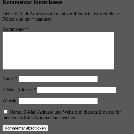
Kommentar hinterlassen
Deine E-Mail-Adresse wird nicht veröffentlicht.
Erforderliche
Felder sind mit
*
markiert
Kommentar
*
Name
*
E-Mail-Adresse
*
Website
Name, E-Mail-Adresse und Website in diesem Browser für
meinen nächsten Kommentar speichern.