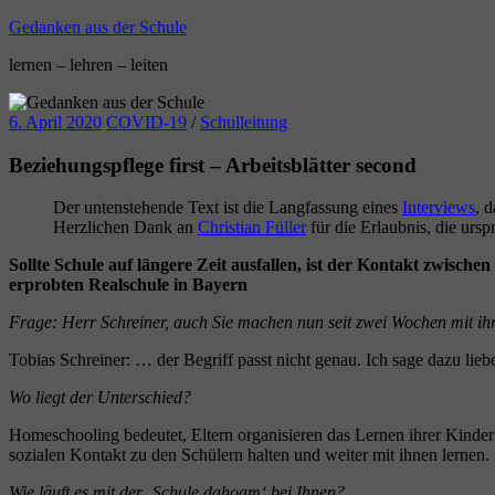
Zum
Gedanken aus der Schule
Inhalt
lernen – lehren – leiten
springen
6. April 2020
COVID-19
/
Schulleitung
Beziehungspflege first – Arbeitsblätter second
Der untenstehende Text ist die Langfassung eines
Interviews
, 
Herzlichen Dank an
Christian Füller
für die Erlaubnis, die ursp
Sollte Schule auf längere Zeit ausfallen, ist der Kontakt zwische
erprobten Realschule in Bayern
Frage: Herr Schreiner, auch Sie machen nun seit zwei Wochen mit 
Tobias Schreiner: … der Begriff passt nicht genau. Ich sage dazu lie
Wo liegt der Unterschied?
Homeschooling bedeutet, Eltern organisieren das Lernen ihrer Kinder
sozialen Kontakt zu den Schülern halten und weiter mit ihnen lernen.
Wie läuft es mit der ‚Schule dahoam‘ bei Ihnen?