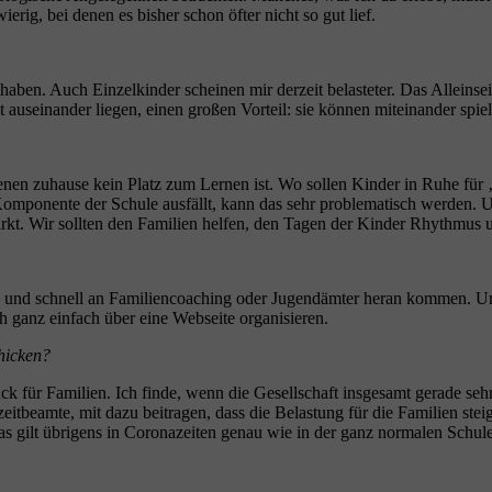
ierig, bei denen es bisher schon öfter nicht so gut lief.
haben. Auch Einzelkinder scheinen mir derzeit belasteter. Das Alleinse
 auseinander liegen, einen großen Vorteil: sie können miteinander spiel
enen zuhause kein Platz zum Lernen ist. Wo sollen Kinder in Ruhe für ‚
e Komponente der Schule ausfällt, kann das sehr problematisch werden.
 wirkt. Wir sollten den Familien helfen, den Tagen der Kinder Rhythmus 
ach und schnell an Familiencoaching oder Jugendämter heran kommen. U
ch ganz einfach über eine Webseite organisieren.
chicken?
k für Familien. Ich finde, wenn die Gesellschaft insgesamt gerade sehr ve
eamte, mit dazu beitragen, dass die Belastung für die Familien steigt. 
as gilt übrigens in Coronazeiten genau wie in der ganz normalen Schule