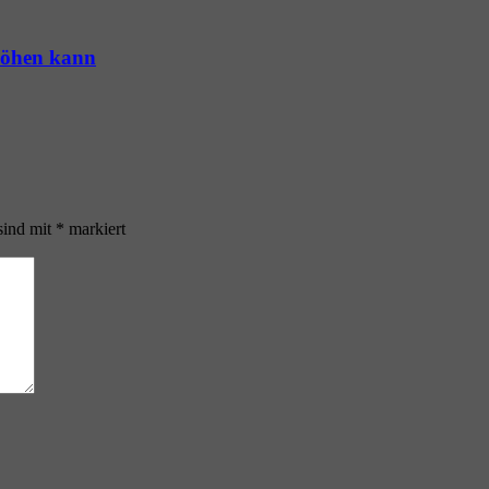
höhen kann
sind mit
*
markiert