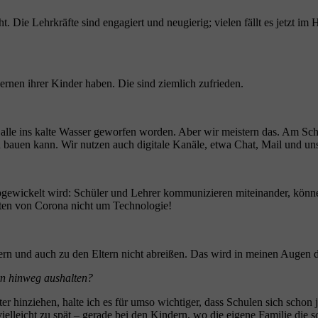
Die Lehrkräfte sind engagiert und neugierig; vielen fällt es jetzt im 
nen ihrer Kinder haben. Die sind ziemlich zufrieden.
d alle ins kalte Wasser geworfen worden. Aber wir meistern das. Am Sc
hn bauen kann. Wir nutzen auch digitale Kanäle, etwa Chat, Mail und un
bgewickelt wird: Schüler und Lehrer kommunizieren miteinander, kö
iten von Corona nicht um Technologie!
ern und auch zu den Eltern nicht abreißen. Das wird in meinen Augen 
rn hinweg aushalten?
 weiter hinziehen, halte ich es für umso wichtiger, dass Schulen sich s
ielleicht zu spät – gerade bei den Kindern, wo die eigene Familie die s