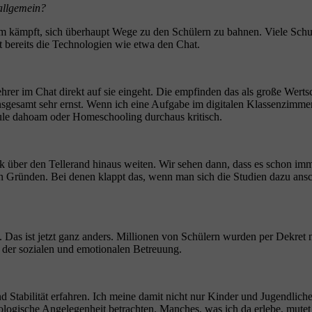
 allgemein?
rum kämpft, sich überhaupt Wege zu den Schülern zu bahnen. Viele Sc
zt bereits die Technologien wie etwa den Chat.
ehrer im Chat direkt auf sie eingeht. Die empfinden das als große Werts
gesamt sehr ernst. Wenn ich eine Aufgabe im digitalen Klassenzimmer 
ule dahoam oder Homeschooling durchaus kritisch.
über den Tellerand hinaus weiten. Wir sehen dann, dass es schon immer F
n Gründen. Bei denen klappt das, wenn man sich die Studien dazu ansc
 Das ist jetzt ganz anders. Millionen von Schülern wurden per Dekret n
h der sozialen und emotionalen Betreuung.
d Stabilität erfahren. Ich meine damit nicht nur Kinder und Jugendlich
ologische Angelegenheit betrachten. Manches, was ich da erlebe, mutet