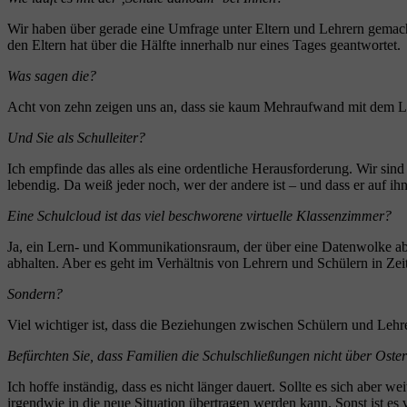
Wir haben über gerade eine Umfrage unter Eltern und Lehrern gemacht. 
den Eltern hat über die Hälfte innerhalb nur eines Tages geantwortet.
Was sagen die?
Acht von zehn zeigen uns an, dass sie kaum Mehraufwand mit dem Ler
Und Sie als Schulleiter?
Ich empfinde das alles als eine ordentliche Herausforderung. Wir sin
lebendig. Da weiß jeder noch, wer der andere ist – und dass er auf i
Eine Schulcloud ist das viel beschworene virtuelle Klassenzimmer?
Ja, ein Lern- und Kommunikationsraum, der über eine Datenwolke a
abhalten. Aber es geht im Verhältnis von Lehrern und Schülern in Ze
Sondern?
Viel wichtiger ist, dass die Beziehungen zwischen Schülern und Lehr
Befürchten Sie, dass Familien die Schulschließungen nicht über Oste
Ich hoffe inständig, dass es nicht länger dauert. Sollte es sich aber
irgendwie in die neue Situation übertragen werden kann. Sonst ist es v