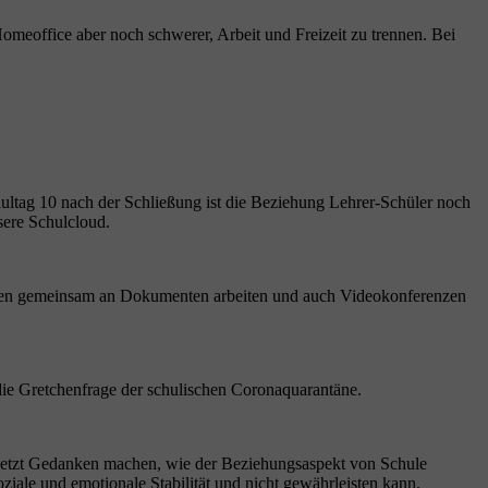
Homeoffice aber noch schwerer, Arbeit und Freizeit zu trennen. Bei
hultag 10 nach der Schließung ist die Beziehung Lehrer-Schüler noch
sere Schulcloud.
nnen gemeinsam an Dokumenten arbeiten und auch Videokonferenzen
die Gretchenfrage der schulischen Coronaquarantäne.
chon jetzt Gedanken machen, wie der Beziehungsaspekt von Schule
oziale und emotionale Stabilität und nicht gewährleisten kann.