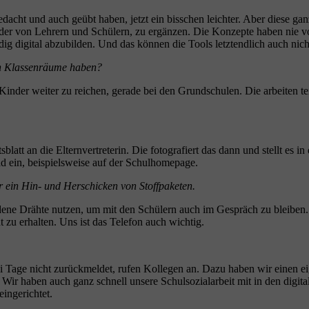
edacht und auch geübt haben, jetzt ein bisschen leichter. Aber diese g
nder von Lehrern und Schülern, zu ergänzen. Die Konzepte haben nie v
g digital abzubilden. Und das können die Tools letztendlich auch nich
len Klassenräume haben?
e Kinder weiter zu reichen, gerade bei den Grundschulen. Die arbeiten t
blatt an die Elternvertreterin. Die fotografiert das dann und stellt es
oad ein, beispielsweise auf der Schulhomepage.
r ein Hin- und Herschicken von Stoffpaketen.
dene Drähte nutzen, um mit den Schülern auch im Gespräch zu bleiben. 
 zu erhalten. Uns ist das Telefon auch wichtig.
rei Tage nicht zurückmeldet, rufen Kollegen an. Dazu haben wir einen 
. Wir haben auch ganz schnell unsere Schulsozialarbeit mit in den di
eingerichtet.