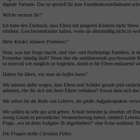
digitale Variante. Das ist speziell für jene Familienkonstellationen schw
Welche meinen Sie?
Ich habe den Eindruck, dass Eltern mit jüngeren Kindern mehr Stress 
erhöhen. Geschwisterkinder haben, wenn sie altersmäßig nicht zu weit
Mehr Kinder, kleinere Probleme?
Nein, was mir Sorge macht, sind vier- und fünfköpfige Familien, in d
Fernseher ständig läuft? Wenn hier die stabilisierende psychosozial
so sinnvoll wie möglich zu begleiten, damit es für Eltern entlastend
Haben Sie Ideen, wie man da helfen kann?
Wir müssen dafür sorgen, dass Eltern und Schüler gerade jetzt einf
anbieten, ehe die sich mit ihren Eltern verhaken? Sowas lässt sich do
Wie sehen Sie die Rolle von Lehrern, die große Aufgabenpakete vers
Wir sollten da sehr gut acht geben. Schule bedeutet ja ohnehin oft Druc
wenig Grund zu persönlicher Verunsicherung haben, nämlich Lebenszeitb
Frage, ‚wo ist denn Aufgabe 3b abgeblieben?‘ eine Krise auslösen. D
Die Fragen stellte Christian Füller.