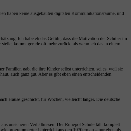
hulen haben keine ausgebauten digitalen Kommunikationsräume, und
chätzung. Ich habe eh das Gefühl, dass die Motivation der Schüler im
stelle, kommt gerade oft mehr zurück, als wenn ich das in einem
amilien gab, die ihre Kinder selbst unterrichten, sei es, weil sie
haut, auch ganz gut. Aber es gibt eben einen entscheidenden
ach Hause geschickt, für Wochen, vielleicht länger. Die deutsche
e aus unsicheren Verhältnissen. Der Ruhepol Schule fällt komplett
 wie programmierter Unterricht aus den 1970ern an – nur eben als