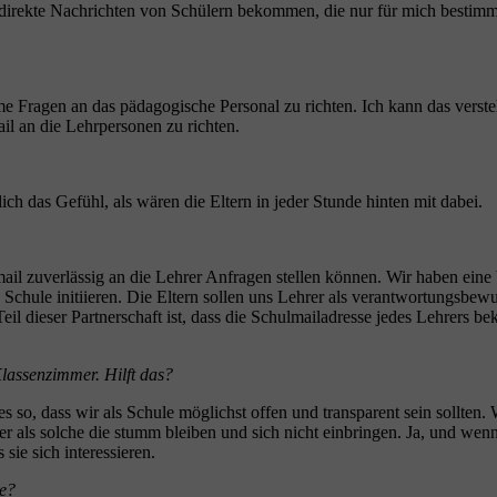
irekte Nachrichten von Schülern bekommen, die nur für mich bestimmt
ume Fragen an das pädagogische Personal zu richten. Ich kann das verste
il an die Lehrpersonen zu richten.
lich das Gefühl, als wären die Eltern in jeder Stunde hinten mit dabei.
Email zuverlässig an die Lehrer Anfragen stellen können. Wir haben eine
Schule initiieren. Die Eltern sollen uns Lehrer als verantwortungsbe
 dieser Partnerschaft ist, dass die Schulmailadresse jedes Lehrers bek
Klassenzimmer. Hilft das?
s so, dass wir als Schule möglichst offen und transparent sein sollten.
er als solche die stumm bleiben und sich nicht einbringen. Ja, und wenn 
sie sich interessieren.
le?