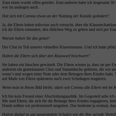
Zum einen wurde offen geredet. Zum anderen habe ich insgesamt 30 d
wie im analogen auch.
Hat sich mit Corona etwas an der Nutzung der Kanäle geändert?
Ja, die Eltern haben teilweise auch versucht, über die Klassenchaträ
ich die Eltern ermuntert, den üblichen Weg zu gehen und sich per Ema
Warum haben Sie das getan?
Der Chat ist Teil unseres virtuellen Klassenraums. Und ich hatte plötz
Haben die Eltern sich über den Rauswurf beschwert?
Sie haben ein bisschen gewitzelt. Die Eltern wissen ja, dass sie per 
anderem ein gemeinsamer Chor und Stammtische gehören, die wir als 
wenn´s mal wegen einer Note oder dem Betragen ihres Kindes hakt. Teil
auf Mails von Eltern spätestens nach zwei Schultagen reagieren.
Wenn man in Ihrem Bild bleibt, sitzen seit Corona alle Eltern mit im 
Ich bin kein Freund einer Abschottungspolitik. Im Gegenteil sehe ich e
Mir sind Eltern, die sich für die Belange ihres Kindes engagieren, lieb
Damit sollten wir professionell umgehen. Das bedeutet ja erstmal, dass 
Haben digital so gut ausgestattete Schulen wie die Ihre gerade Vortei