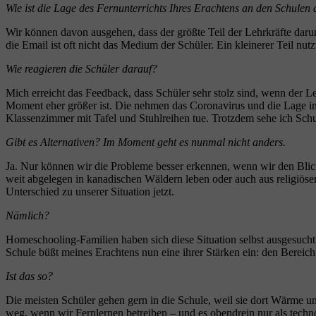
Wie ist die Lage des Fernunterrichts Ihres Erachtens an den Schulen
Wir können davon ausgehen, dass der größte Teil der Lehrkräfte da
die Email ist oft nicht das Medium der Schüler. Ein kleinerer Teil nut
Wie reagieren die Schüler darauf?
Mich erreicht das Feedback, dass Schüler sehr stolz sind, wenn der L
Moment eher größer ist. Die nehmen das Coronavirus und die Lage ins
Klassenzimmer mit Tafel und Stuhlreihen tue. Trotzdem sehe ich Sch
Gibt es Alternativen? Im Moment geht es nunmal nicht anders.
Ja. Nur können wir die Probleme besser erkennen, wenn wir den Blick 
weit abgelegen in kanadischen Wäldern leben oder auch aus religiöse
Unterschied zu unserer Situation jetzt.
Nämlich?
Homeschooling-Familien haben sich diese Situation selbst ausgesucht.
Schule büßt meines Erachtens nun eine ihrer Stärken ein: den Bereic
Ist das so?
Die meisten Schüler gehen gern in die Schule, weil sie dort Wärme un
weg, wenn wir Fernlernen betreiben – und es obendrein nur als techn