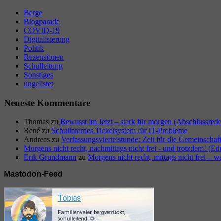
Berge
Blogparade
COVID-19
Digitalisierung
Politik
Rezensionen
Schulleitung
Sonstiges
ungelistet
Neueste Kommentare
Thomas
zu
Bewusst im Jetzt – stark für morgen (Abschlussred
René
zu
Schulinternes Ticketsystem für IT-Probleme
Andreas
zu
Verfassungsviertelstunde: Zeit für die Gemeinschaf
Morgens nicht recht, nachmittags nicht frei - und trotzdem! (E
Erik Grundmann
zu
Morgens nicht recht, mittags nicht frei – w
Mastodon-Feed