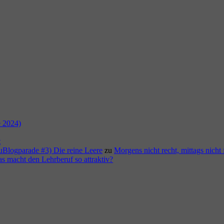
e 2024)
t
duBlogparade #3) Die reine Leere
zu
Morgens nicht recht, mittags nicht 
as macht den Lehrberuf so attraktiv?