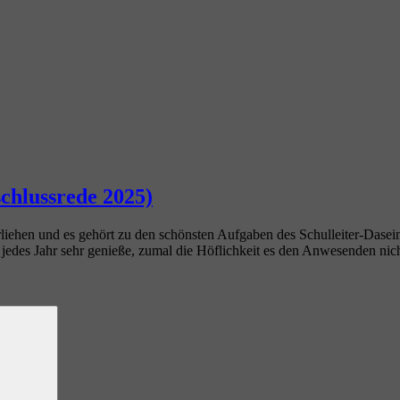
chlussrede 2025)
liehen und es gehört zu den schönsten Aufgaben des Schulleiter-Dasei
des Jahr sehr genieße, zumal die Höflichkeit es den Anwesenden nicht e